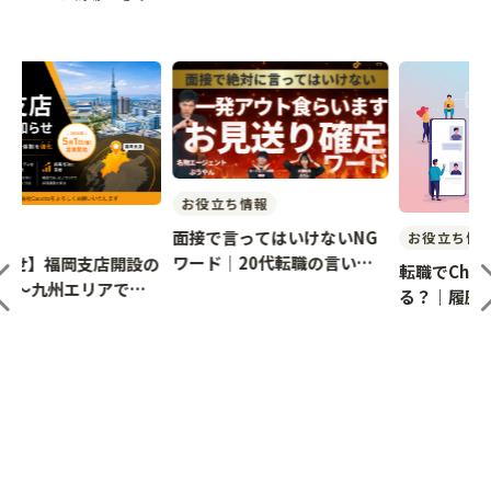
お役立ち情報
面接で言ってはいけないNG
お役立ち情報
ワード｜20代転職の言い換
の
転職でChatGPT添削は使え
え例
る？｜履歴書・職務経歴書・
面接対策での正しい活用法