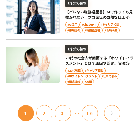
お役立ち情報
【バレない職務経歴書】AIで作っても見
抜かれない！プロ直伝の自然な仕上げ方
と注意点
#AI活用
#ChatGPT
#キャリア相談
#書類選考
#職務経歴書
#転職活動
お役立ち情報
20代の社会人が直面する「ホワイトハラ
スメント」とは？原因や影響、解決策を
解説
#20代転職
#キャリア相談
#ホワイトハラスメント
#仕事の悩み
#職場環境
#転職
chevron_right
1
2
3
…
16