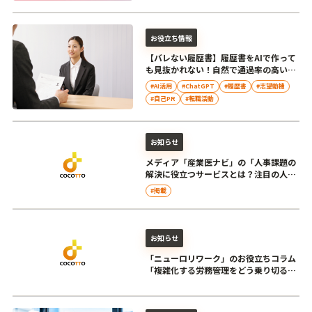
お役立ち情報
【バレない履歴書】履歴書をAIで作って
も見抜かれない！自然で通過率の高い履
歴書のつくり方
#AI活用
#ChatGPT
#履歴書
#志望動機
#自己PR
#転職活動
お知らせ
メディア「産業医ナビ」の「人事課題の
解決に役立つサービスとは？注目の人事
支援企業を厳選紹介」に当社が掲載...
#掲載
お知らせ
「ニューロリワーク」のお役立ちコラム
「複雑化する労務管理をどう乗り切る？
次世代の働き方や健康経営を支える...