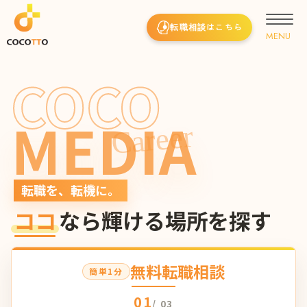
転職相談はこちら
COCO
MEDIA
Career
転職を、転機に。
ココ
なら輝ける場所を探す
無料転職相談
簡単1分
01
/ 03