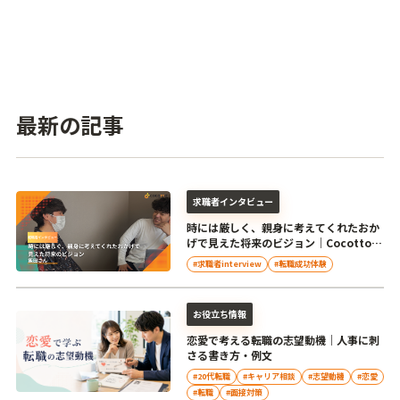
最新の記事
求職者インタビュー
時には厳しく、親身に考えてくれたおか
げで見えた将来のビジョン｜Cocotto池
田との転職体験談
#求職者interview
#転職成功体験
お役立ち情報
恋愛で考える転職の志望動機｜人事に刺
さる書き方・例文
#20代転職
#キャリア相談
#志望動機
#恋愛
#転職
#面接対策