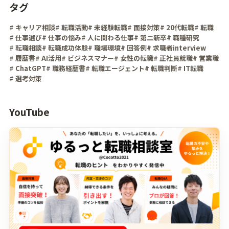
タグ
# キャリア相談
# 転職活動
# 未経験転職
# 面接対策
# 20代転職
# 転職
# 仕事選び
# 仕事の悩み
# 人に関わる仕事
# 第二新卒
# 職種研究
# 転職相談
# 転職成功体験
# 職場環境
# 回答例
# 求職者interview
# 履歴書
# AI活用
# ビジネスマナー
# 女性の転職
# 正社員就職
# 営業職
# ChatGPT
# 職務経歴書
# 転職エージェント
# 転職判断
# IT転職
# 選考対策
YouTube