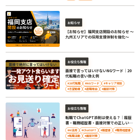
お知らせ
【お知らせ】福岡支店開設のお知らせ ～
九州エリアでの採用支援体制を強化～
お役立ち情報
面接で言ってはいけないNGワード｜20
代転職の言い換え例
#20代転職
#NGワード
#キャリア相談
#志望動機
#退職理由
#面接対策
お役立ち情報
転職でChatGPT添削は使える？｜履歴
書・職務経歴書・面接対策での正しい活
用法
#AI活用
#ChatGPT
#履歴書
#職務経歴書
#転職活動
#面接対策