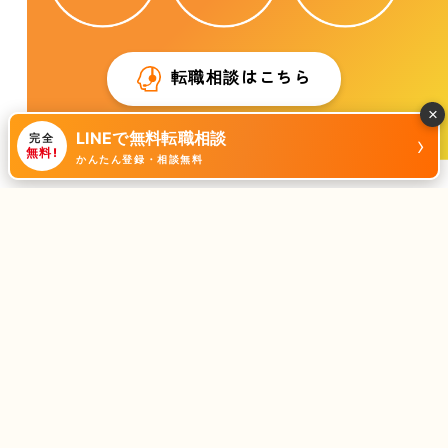
転職相談はこちら
×
LINEで無料転職相談
›
完全
無料!
かんたん登録・相談無料
株式会社Cocotto
【大阪本社】
〒534-0025 大阪府大阪市都島区片町2丁目2-40 大発
ビルディング912