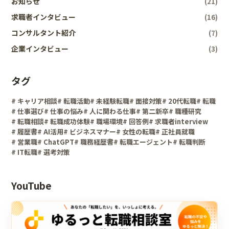
お知らせ
(21)
求職者インタビュー
(16)
コンサルタント紹介
(7)
企業インタビュー
(3)
タグ
# キャリア相談
# 転職活動
# 未経験転職
# 面接対策
# 20代転職
# 転職
# 仕事選び
# 仕事の悩み
# 人に関わる仕事
# 第二新卒
# 職種研究
# 転職相談
# 転職成功体験
# 職場環境
# 回答例
# 求職者interview
# 履歴書
# AI活用
# ビジネスマナー
# 女性の転職
# 正社員就職
# 営業職
# ChatGPT
# 職務経歴書
# 転職エージェント
# 転職判断
# IT転職
# 選考対策
YouTube