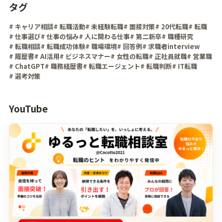
タグ
# キャリア相談
# 転職活動
# 未経験転職
# 面接対策
# 20代転職
# 転職
# 仕事選び
# 仕事の悩み
# 人に関わる仕事
# 第二新卒
# 職種研究
# 転職相談
# 転職成功体験
# 職場環境
# 回答例
# 求職者interview
# 履歴書
# AI活用
# ビジネスマナー
# 女性の転職
# 正社員就職
# 営業職
# ChatGPT
# 職務経歴書
# 転職エージェント
# 転職判断
# IT転職
# 選考対策
YouTube