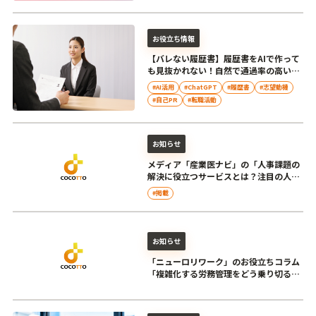
お役立ち情報
【バレない履歴書】履歴書をAIで作って
も見抜かれない！自然で通過率の高い履
歴書のつくり方
#AI活用
#ChatGPT
#履歴書
#志望動機
#自己PR
#転職活動
お知らせ
メディア「産業医ナビ」の「人事課題の
解決に役立つサービスとは？注目の人事
支援企業を厳選紹介」に当社が掲載...
#掲載
お知らせ
「ニューロリワーク」のお役立ちコラム
「複雑化する労務管理をどう乗り切る？
次世代の働き方や健康経営を支える...