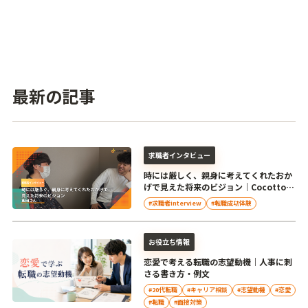
最新の記事
求職者インタビュー
時には厳しく、親身に考えてくれたおか
げで見えた将来のビジョン｜Cocotto池
田との転職体験談
#求職者interview
#転職成功体験
お役立ち情報
恋愛で考える転職の志望動機｜人事に刺
さる書き方・例文
#20代転職
#キャリア相談
#志望動機
#恋愛
#転職
#面接対策