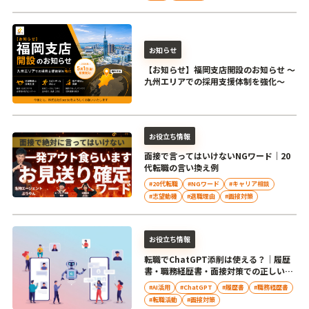
お知らせ
【お知らせ】福岡支店開設のお知らせ ～
九州エリアでの採用支援体制を強化～
お役立ち情報
面接で言ってはいけないNGワード｜20
代転職の言い換え例
#20代転職
#NGワード
#キャリア相談
#志望動機
#退職理由
#面接対策
お役立ち情報
転職でChatGPT添削は使える？｜履歴
書・職務経歴書・面接対策での正しい活
用法
#AI活用
#ChatGPT
#履歴書
#職務経歴書
#転職活動
#面接対策