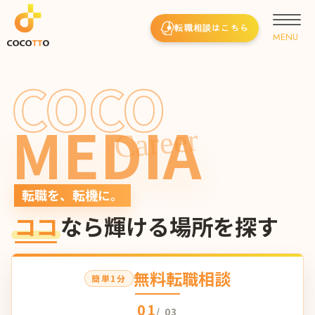
転職相談はこちら
COCO
MEDIA
Career
転職を、転機に。
ココ
なら輝ける場所を探す
無料転職相談
簡単1分
01
/ 03