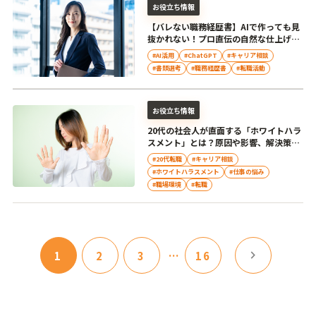
お役立ち情報
【バレない職務経歴書】AIで作っても見
抜かれない！プロ直伝の自然な仕上げ方
と注意点
#AI活用
#ChatGPT
#キャリア相談
#書類選考
#職務経歴書
#転職活動
お役立ち情報
20代の社会人が直面する「ホワイトハラ
スメント」とは？原因や影響、解決策を
解説
#20代転職
#キャリア相談
#ホワイトハラスメント
#仕事の悩み
#職場環境
#転職
chevron_right
1
2
3
…
16