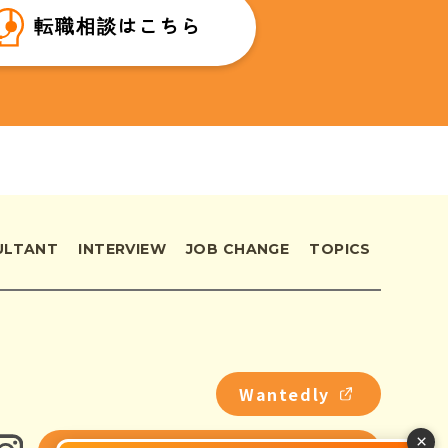
転職相談はこちら
ULTANT
INTERVIEW
JOB CHANGE
TOPICS
Wantedly
×