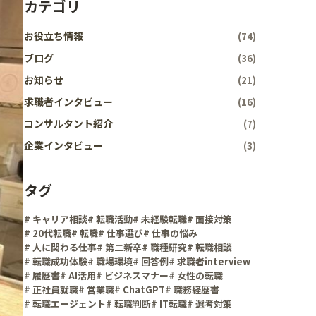
カテゴリ
お役立ち情報
(74)
ブログ
(36)
お知らせ
(21)
求職者インタビュー
(16)
コンサルタント紹介
(7)
企業インタビュー
(3)
タグ
# キャリア相談
# 転職活動
# 未経験転職
# 面接対策
# 20代転職
# 転職
# 仕事選び
# 仕事の悩み
# 人に関わる仕事
# 第二新卒
# 職種研究
# 転職相談
# 転職成功体験
# 職場環境
# 回答例
# 求職者interview
# 履歴書
# AI活用
# ビジネスマナー
# 女性の転職
# 正社員就職
# 営業職
# ChatGPT
# 職務経歴書
# 転職エージェント
# 転職判断
# IT転職
# 選考対策