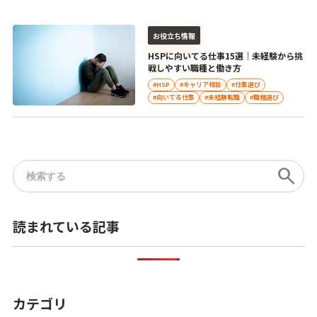
お役立ち情報
HSPに向いてる仕事15選｜未経験から挑
戦しやすい職種と働き方
#HSP
#キャリア相談
#仕事選び
#向いてる仕事
#未経験転職
#職種選び
記事を検索
search
読まれている記事
カテゴリ