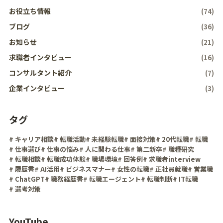
お役立ち情報
(74)
ブログ
(36)
お知らせ
(21)
求職者インタビュー
(16)
コンサルタント紹介
(7)
企業インタビュー
(3)
タグ
# キャリア相談
# 転職活動
# 未経験転職
# 面接対策
# 20代転職
# 転職
# 仕事選び
# 仕事の悩み
# 人に関わる仕事
# 第二新卒
# 職種研究
# 転職相談
# 転職成功体験
# 職場環境
# 回答例
# 求職者interview
# 履歴書
# AI活用
# ビジネスマナー
# 女性の転職
# 正社員就職
# 営業職
# ChatGPT
# 職務経歴書
# 転職エージェント
# 転職判断
# IT転職
# 選考対策
YouTube