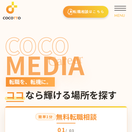
転職相談はこちら
COCO
MEDIA
Career
転職を、転機に。
ココ
なら輝ける場所を探す
無料転職相談
簡単1分
01
/ 03