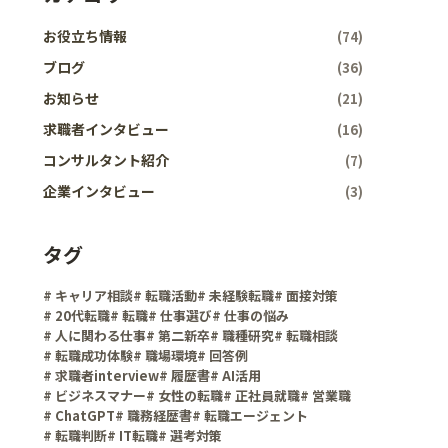
お役立ち情報
(74)
ブログ
(36)
お知らせ
(21)
求職者インタビュー
(16)
コンサルタント紹介
(7)
企業インタビュー
(3)
タグ
# キャリア相談
# 転職活動
# 未経験転職
# 面接対策
# 20代転職
# 転職
# 仕事選び
# 仕事の悩み
# 人に関わる仕事
# 第二新卒
# 職種研究
# 転職相談
# 転職成功体験
# 職場環境
# 回答例
# 求職者interview
# 履歴書
# AI活用
# ビジネスマナー
# 女性の転職
# 正社員就職
# 営業職
# ChatGPT
# 職務経歴書
# 転職エージェント
# 転職判断
# IT転職
# 選考対策