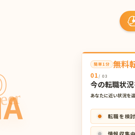
無料
簡単1分
O
01
/ 03
今の転職状況
IA
eer
あなたに近い状況を
転職を検
情報収集