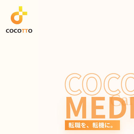
COC
MED
Car
転職を、転機に。