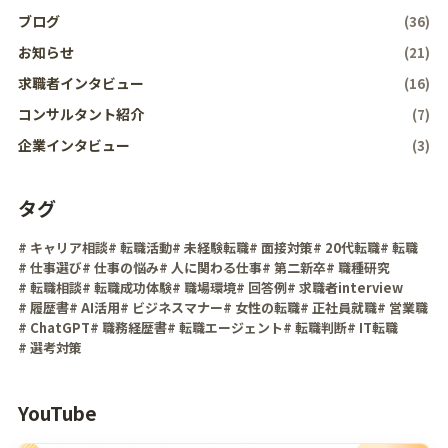
ブログ
(36)
お知らせ
(21)
求職者インタビュー
(16)
コンサルタント紹介
(7)
企業インタビュー
(3)
タグ
# キャリア相談
# 転職活動
# 未経験転職
# 面接対策
# 20代転職
# 転職
# 仕事選び
# 仕事の悩み
# 人に関わる仕事
# 第二新卒
# 職種研究
# 転職相談
# 転職成功体験
# 職場環境
# 回答例
# 求職者interview
# 履歴書
# AI活用
# ビジネスマナー
# 女性の転職
# 正社員就職
# 営業職
# ChatGPT
# 職務経歴書
# 転職エージェント
# 転職判断
# IT転職
# 選考対策
YouTube