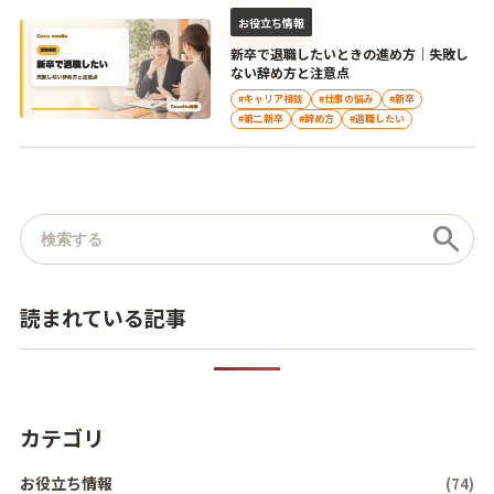
お役立ち情報
新卒で退職したいときの進め方｜失敗し
ない辞め方と注意点
#キャリア相談
#仕事の悩み
#新卒
#第二新卒
#辞め方
#退職したい
記事を検索
search
読まれている記事
カテゴリ
お役立ち情報
(74)