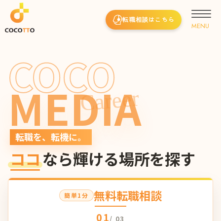
転職相談はこちら
COCO
MEDIA
Career
転職を、転機に。
ココ
なら輝ける場所を探す
無料転職相談
簡単1分
01
/ 03