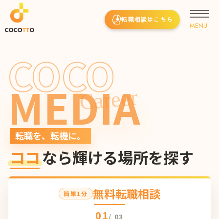
転職相談はこちら
COCO
MEDIA
Career
転職を、転機に。
ココ
なら輝ける場所を探す
無料転職相談
簡単1分
01
/ 03