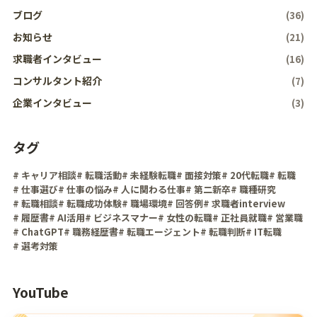
ブログ
(36)
お知らせ
(21)
求職者インタビュー
(16)
コンサルタント紹介
(7)
企業インタビュー
(3)
タグ
# キャリア相談
# 転職活動
# 未経験転職
# 面接対策
# 20代転職
# 転職
# 仕事選び
# 仕事の悩み
# 人に関わる仕事
# 第二新卒
# 職種研究
# 転職相談
# 転職成功体験
# 職場環境
# 回答例
# 求職者interview
# 履歴書
# AI活用
# ビジネスマナー
# 女性の転職
# 正社員就職
# 営業職
# ChatGPT
# 職務経歴書
# 転職エージェント
# 転職判断
# IT転職
# 選考対策
YouTube