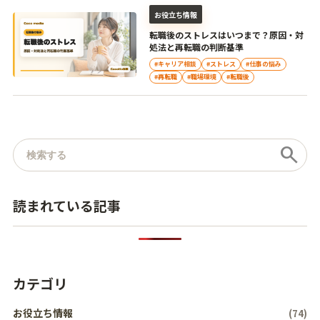
お役立ち情報
転職後のストレスはいつまで？原因・対
処法と再転職の判断基準
#キャリア相談
#ストレス
#仕事の悩み
#再転職
#職場環境
#転職後
記事を検索
search
読まれている記事
カテゴリ
お役立ち情報
(74)