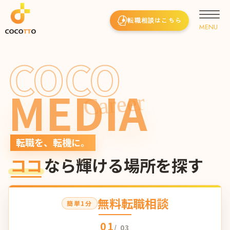
転職相談はこちら
COCO
MEDIA
Career
転職を、転機に。
ココ
なら輝ける場所を探す
無料転職相談
簡単1分
01
/ 03