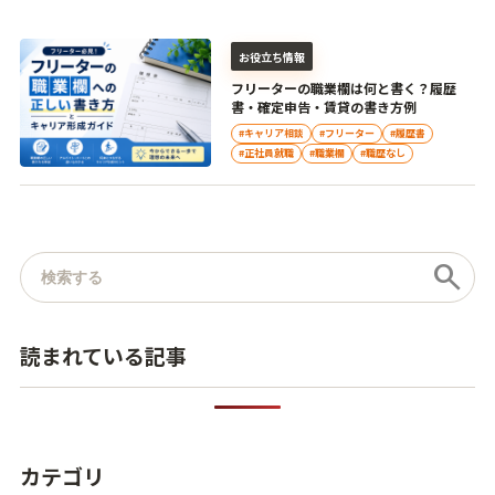
お役立ち情報
フリーターの職業欄は何と書く？履歴
書・確定申告・賃貸の書き方例
#キャリア相談
#フリーター
#履歴書
#正社員就職
#職業欄
#職歴なし
記事を検索
search
読まれている記事
カテゴリ