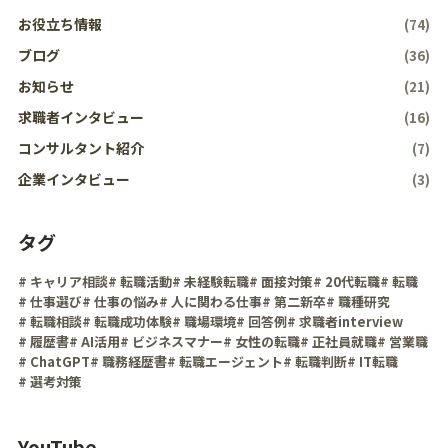
お役立ち情報
(74)
ブログ
(36)
お知らせ
(21)
求職者インタビュー
(16)
コンサルタント紹介
(7)
企業インタビュー
(3)
タグ
# キャリア相談
# 転職活動
# 未経験転職
# 面接対策
# 20代転職
# 転職
# 仕事選び
# 仕事の悩み
# 人に関わる仕事
# 第二新卒
# 職種研究
# 転職相談
# 転職成功体験
# 職場環境
# 回答例
# 求職者interview
# 履歴書
# AI活用
# ビジネスマナー
# 女性の転職
# 正社員就職
# 営業職
# ChatGPT
# 職務経歴書
# 転職エージェント
# 転職判断
# IT転職
# 選考対策
YouTube