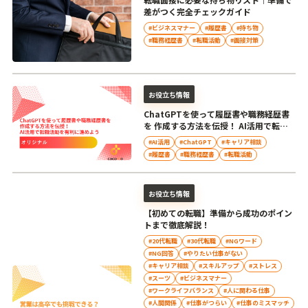
差がつく完全チェックガイド
#ビジネスマナー
#履歴書
#持ち物
#職務経歴書
#転職活動
#面接対策
お役立ち情報
ChatGPTを使って履歴書や職務経歴書
を 作成する方法を伝授！ AI活用で転職
活動を有利に進めよう
#AI活用
#ChatGPT
#キャリア相談
#履歴書
#職務経歴書
#転職活動
お役立ち情報
【初めての転職】準備から成功のポイン
トまで徹底解説！
#20代転職
#30代転職
#NGワード
#NG回答
#やりたい仕事がない
#キャリア相談
#スキルアップ
#ストレス
#スーツ
#ビジネスマナー
#ワークライフバランス
#人に関わる仕事
#人間関係
#仕事がつらい
#仕事のミスマッチ