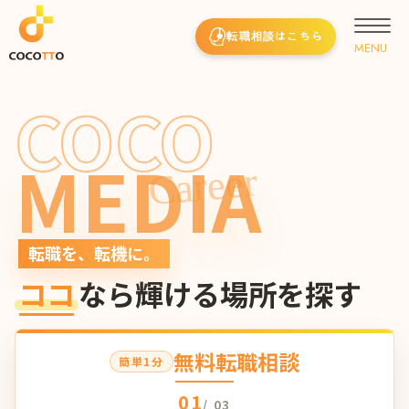
転職相談はこちら
COCO
MEDIA
Career
転職を、転機に。
ココ
なら輝ける場所を探す
無料転職相談
簡単1分
01
/ 03