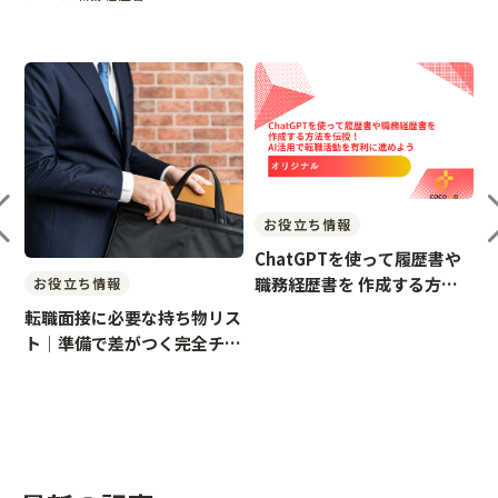
お役立ち情報
ChatGPTを使って履歴書や
で
職務経歴書を 作成する方法
お役立ち情報
ロ
を伝授！ AI活用で転職
転職面接に必要な持ち物リス
意
ト｜準備で差がつく完全チェ
ックガイド