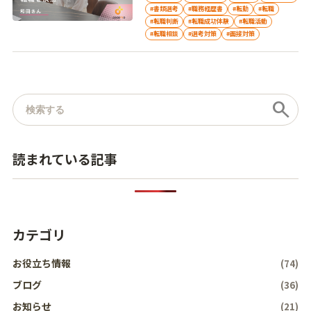
#書類選考
#職務経歴書
#転勤
#転職
#転職判断
#転職成功体験
#転職活動
#転職相談
#選考対策
#面接対策
記事を検索
search
読まれている記事
カテゴリ
お役立ち情報
(74)
ブログ
(36)
お知らせ
(21)