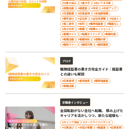
#仕事の悩み
#働き方
#向いてる仕事
#就職活動
#履歴書
#年収
#年収アップ
#志望動機
#応募書類
#未経験転職
#業界選び
#正社員
#正社員就職
#社会人
#第二新卒
#給料
#職務経歴書
#職歴なし
#自己分析
#転職
#転職エージェント
#転職サイト
#転職タイミング
#転職判断
#転職活動
#転職相談
#適職診断
#面接マナー
#面接対策
#面接服装
ブログ
職務経歴書の書き方完全ガイド｜履歴書
との違いも解説
#応募書類
#書類選考
#職務経歴書
#転職活動
求職者インタビュー
全国転勤がない会社へ転職。 積み上げた
キャリアを活かしつつ、新たな経験もで
きる職場へ
#キャリア相談
#ワークライフバランス
#仕事選び
#女性の転職
#履歴書
#応募書類