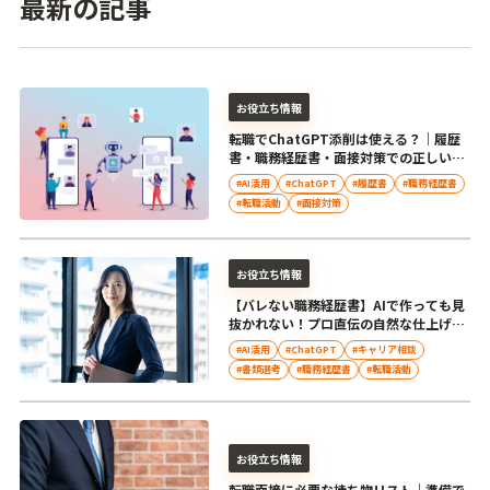
最新の記事
お役立ち情報
転職でChatGPT添削は使える？｜履歴
書・職務経歴書・面接対策での正しい活
用法
#AI活用
#ChatGPT
#履歴書
#職務経歴書
#転職活動
#面接対策
お役立ち情報
【バレない職務経歴書】AIで作っても見
抜かれない！プロ直伝の自然な仕上げ方
と注意点
#AI活用
#ChatGPT
#キャリア相談
#書類選考
#職務経歴書
#転職活動
お役立ち情報
転職面接に必要な持ち物リスト｜準備で