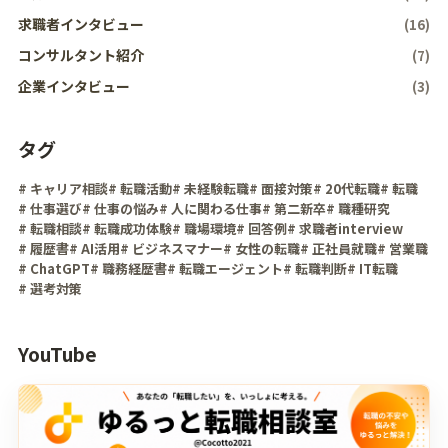
求職者インタビュー
(16)
コンサルタント紹介
(7)
企業インタビュー
(3)
タグ
# キャリア相談
# 転職活動
# 未経験転職
# 面接対策
# 20代転職
# 転職
# 仕事選び
# 仕事の悩み
# 人に関わる仕事
# 第二新卒
# 職種研究
# 転職相談
# 転職成功体験
# 職場環境
# 回答例
# 求職者interview
# 履歴書
# AI活用
# ビジネスマナー
# 女性の転職
# 正社員就職
# 営業職
# ChatGPT
# 職務経歴書
# 転職エージェント
# 転職判断
# IT転職
# 選考対策
YouTube