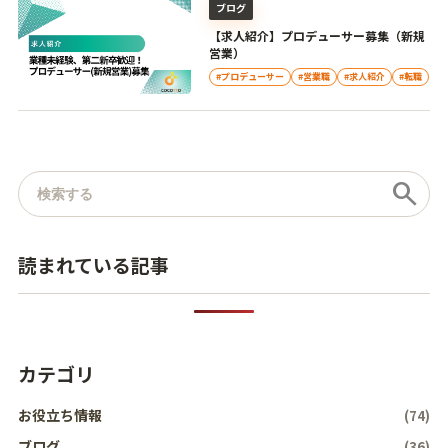
ブログ
【求人紹介】プロデューサー募集（新規
営業）
#プロデューサー
#営業職
#求人紹介
#転職
記事を検索
search
読まれている記事
カテゴリ
お役立ち情報
(74)
ブログ
(36)