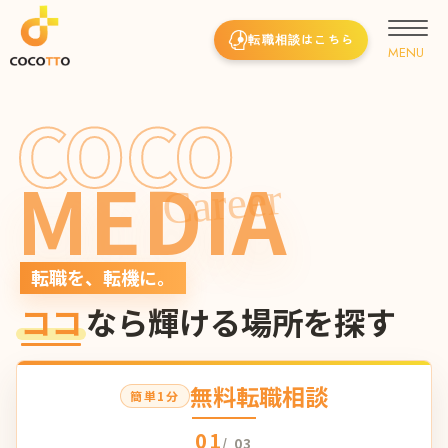
転職相談はこちら
COCO
MEDIA
Career
転職を、転機に。
ココ
なら輝ける場所を探す
無料転職相談
簡単1分
01
/ 03