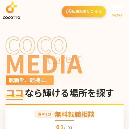
転職相談はこちら
COCO
MEDIA
Career
転職を、転機に。
ココ
なら輝ける場所を探す
無料転職相談
簡単1分
01
/ 03