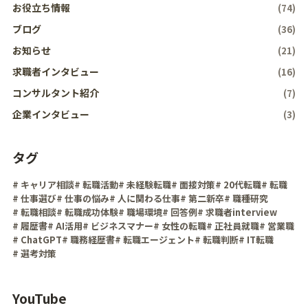
お役立ち情報
(74)
ブログ
(36)
お知らせ
(21)
求職者インタビュー
(16)
コンサルタント紹介
(7)
企業インタビュー
(3)
タグ
# キャリア相談
# 転職活動
# 未経験転職
# 面接対策
# 20代転職
# 転職
# 仕事選び
# 仕事の悩み
# 人に関わる仕事
# 第二新卒
# 職種研究
# 転職相談
# 転職成功体験
# 職場環境
# 回答例
# 求職者interview
# 履歴書
# AI活用
# ビジネスマナー
# 女性の転職
# 正社員就職
# 営業職
# ChatGPT
# 職務経歴書
# 転職エージェント
# 転職判断
# IT転職
# 選考対策
YouTube