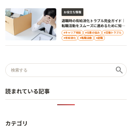
お役立ち情報
退職時の有給消化トラブル完全ガイド｜
転職活動をスムーズに進めるために知っ
ておくべきこと
#キャリア相談
#仕事の悩み
#労働トラブル
#有給消化
#転職活動
#退職
記事を検索
search
読まれている記事
カテゴリ