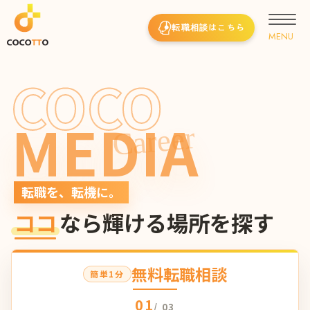
転職相談はこちら
COCO
MEDIA
Career
転職を、転機に。
ココ
なら輝ける場所を探す
無料転職相談
簡単1分
01
/ 03