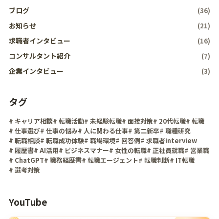
ブログ
(36)
お知らせ
(21)
求職者インタビュー
(16)
コンサルタント紹介
(7)
企業インタビュー
(3)
タグ
# キャリア相談
# 転職活動
# 未経験転職
# 面接対策
# 20代転職
# 転職
# 仕事選び
# 仕事の悩み
# 人に関わる仕事
# 第二新卒
# 職種研究
# 転職相談
# 転職成功体験
# 職場環境
# 回答例
# 求職者interview
# 履歴書
# AI活用
# ビジネスマナー
# 女性の転職
# 正社員就職
# 営業職
# ChatGPT
# 職務経歴書
# 転職エージェント
# 転職判断
# IT転職
# 選考対策
YouTube