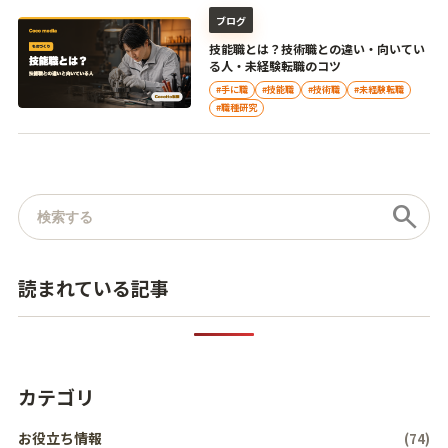
ブログ
技能職とは？技術職との違い・向いてい
る人・未経験転職のコツ
#手に職
#技能職
#技術職
#未経験転職
#職種研究
記事を検索
search
読まれている記事
カテゴリ
お役立ち情報
(74)