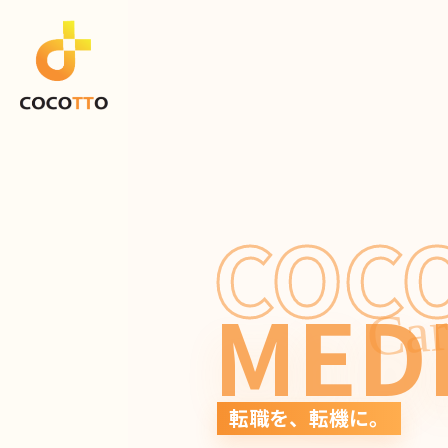
COC
MED
Car
転職を、転機に。