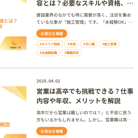
容とは？必要なスキルや資格、年
収を解説
建設業界のなかでも特に需要が高く、注目を集め
ている仕事が「施工管理」です。「未経験OK」の
求人も多く...
お役立ち情報
#キャリア相談
#年収
#手に職
#施工管理
#未経験転職
#職種研究
2025.04.02
営業は高卒でも挑戦できる？仕事
内容や年収、メリットを解説
高卒だから営業は難しいのでは？」と不安に思う
方もいるかもしれません。しかし、営業職は高卒
でも活躍しや...
お役立ち情報