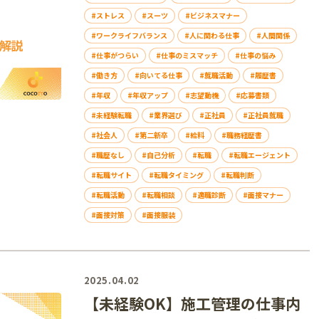
#ストレス
#スーツ
#ビジネスマナー
#ワークライフバランス
#人に関わる仕事
#人間関係
#仕事がつらい
#仕事のミスマッチ
#仕事の悩み
#働き方
#向いてる仕事
#就職活動
#履歴書
#年収
#年収アップ
#志望動機
#応募書類
#未経験転職
#業界選び
#正社員
#正社員就職
#社会人
#第二新卒
#給料
#職務経歴書
#職歴なし
#自己分析
#転職
#転職エージェント
#転職サイト
#転職タイミング
#転職判断
#転職活動
#転職相談
#適職診断
#面接マナー
#面接対策
#面接服装
2025.04.02
【未経験OK】施工管理の仕事内