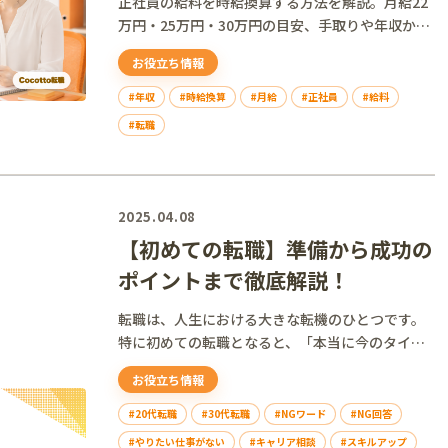
正社員の給料を時給換算する方法を解説。月給22
万円・25万円・30万円の目安、手取りや年収から
の計算式、残業を含めた実質時給の見方がわかり
お役立ち情報
ます。
#年収
#時給換算
#月給
#正社員
#給料
#転職
2025.04.08
【初めての転職】準備から成功の
ポイントまで徹底解説！
転職は、人生における大きな転機のひとつです。
特に初めての転職となると、「本当に今のタイミ
ングで転職す...
お役立ち情報
#20代転職
#30代転職
#NGワード
#NG回答
#やりたい仕事がない
#キャリア相談
#スキルアップ