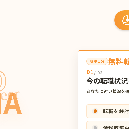
無料
簡単1分
O
01
/ 03
今の転職状況
IA
eer
あなたに近い状況を
転職を検
情報収集