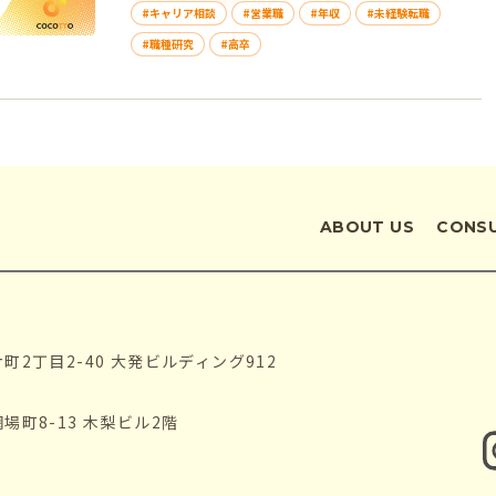
#キャリア相談
#営業職
#年収
#未経験転職
#職種研究
#高卒
ABOUT US
CONS
片町2丁目2-40 大発ビルディング912
網場町8-13 木梨ビル2階