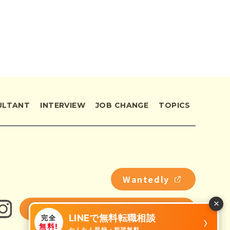
ULTANT
INTERVIEW
JOB CHANGE
TOPICS
Wantedly
×
パパのための子育てWEBメディア
LINEで無料転職相談
›
完全
無料!
かんたん登録・相談無料