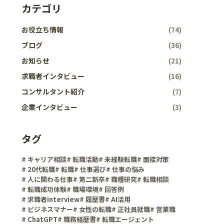
カテゴリ
お役立ち情報
(74)
ブログ
(36)
お知らせ
(21)
求職者インタビュー
(16)
コンサルタント紹介
(7)
企業インタビュー
(3)
タグ
# キャリア相談
# 転職活動
# 未経験転職
# 面接対策
# 20代転職
# 転職
# 仕事選び
# 仕事の悩み
# 人に関わる仕事
# 第二新卒
# 職種研究
# 転職相談
# 転職成功体験
# 職場環境
# 回答例
# 求職者interview
# 履歴書
# AI活用
# ビジネスマナー
# 女性の転職
# 正社員就職
# 営業職
# ChatGPT
# 職務経歴書
# 転職エージェント