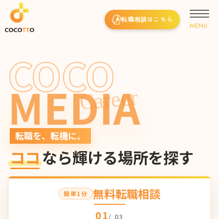
転職相談はこちら
COCO
MEDIA
Career
転職を、転機に。
ココ
なら輝ける場所を探す
無料転職相談
簡単1分
01
/ 03