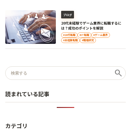
ブログ
20代未経験でゲーム業界に転職するに
は？成功のポイントを解説
#20代転職
#IT転職
#ゲーム業界
#未経験転職
#職種研究
記事を検索
search
読まれている記事
カテゴリ