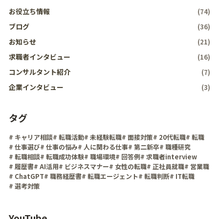
お役立ち情報
(74)
ブログ
(36)
お知らせ
(21)
求職者インタビュー
(16)
コンサルタント紹介
(7)
企業インタビュー
(3)
タグ
# キャリア相談
# 転職活動
# 未経験転職
# 面接対策
# 20代転職
# 転職
# 仕事選び
# 仕事の悩み
# 人に関わる仕事
# 第二新卒
# 職種研究
# 転職相談
# 転職成功体験
# 職場環境
# 回答例
# 求職者interview
# 履歴書
# AI活用
# ビジネスマナー
# 女性の転職
# 正社員就職
# 営業職
# ChatGPT
# 職務経歴書
# 転職エージェント
# 転職判断
# IT転職
# 選考対策
YouTube