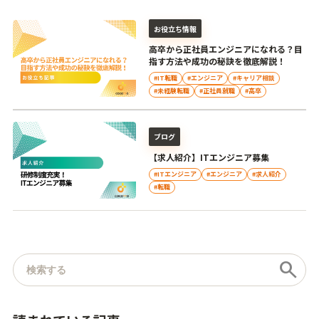
お役立ち情報
高卒から正社員エンジニアになれる？目
指す方法や成功の秘訣を徹底解説！
#IT転職
#エンジニア
#キャリア相談
#未経験転職
#正社員就職
#高卒
ブログ
【求人紹介】ITエンジニア募集
#ITエンジニア
#エンジニア
#求人紹介
#転職
記事を検索
search