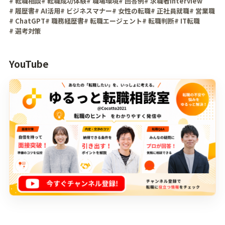
# 転職相談
# 転職成功体験
# 職場環境
# 回答例
# 求職者interview
# 履歴書
# AI活用
# ビジネスマナー
# 女性の転職
# 正社員就職
# 営業職
# ChatGPT
# 職務経歴書
# 転職エージェント
# 転職判断
# IT転職
# 選考対策
YouTube