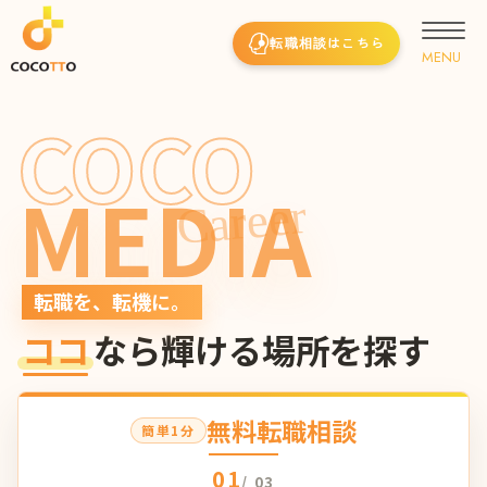
転職相談はこちら
COCO
MEDIA
Career
転職を、転機に。
ココ
なら輝ける場所を探す
無料転職相談
簡単1分
01
/ 03